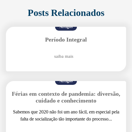
Posts Relacionados
Enviei um E-mail
Artigos
Período Integral
saiba mais
Artigos
Agende uma visita
Férias em contexto de pandemia: diversão,
cuidado e conhecimento
Sabemos que 2020 não foi um ano fácil, em especial pela
falta de socialização tão importante do processo...