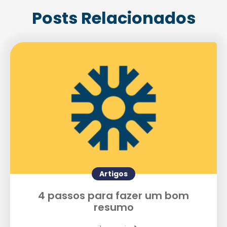
Enviei um E-mail
Posts Relacionados
Agende uma visita
Artigos
4 passos para fazer um bom
resumo