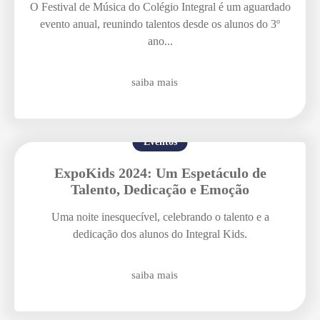
O Festival de Música do Colégio Integral é um aguardado
Enviei um E-mail
evento anual, reunindo talentos desde os alunos do 3º
ano...
saiba mais
Eventos
Agende uma visita
ExpoKids 2024: Um Espetáculo de
Talento, Dedicação e Emoção
Uma noite inesquecível, celebrando o talento e a
dedicação dos alunos do Integral Kids.
saiba mais
Enviar E-mail