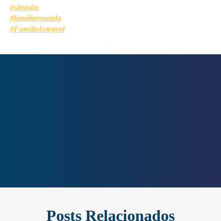
#sãojoão
#famíliareunida
#FamíliaIntegral
Posts Relacionados