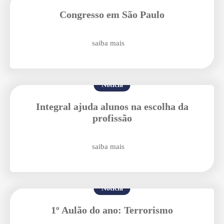
Congresso em São Paulo
Agende uma visita
saiba mais
Notícia
Integral ajuda alunos na escolha da
profissão
Enviar E-mail
saiba mais
Notícia
1º Aulão do ano: Terrorismo