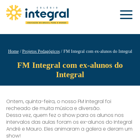
Home
Projetos Pedagógicos
FM Integral com ex-alunos do Integral
FM Integral com ex-alunos do
Integral
Ontem, quinta-feira, o nosso FM Integral foi
recheado de muita música e diversão.
Dessa vez, quem fez o show para os alunos nos
intervalos das aulas foram os ex-alunos do Integral
André e Mauro. Eles animaram a galera e deram um
show!