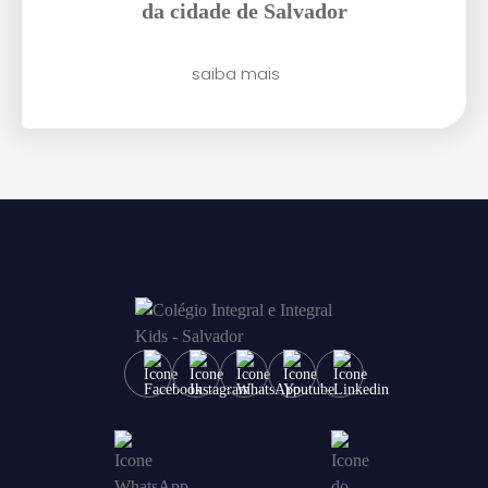
Enviar E-mail
da cidade de Salvador
saiba mais