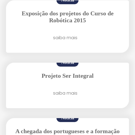
Notícia
Exposição dos projetos do Curso de
Enviei um E-mail
Robótica 2015
saiba mais
Notícia
Agende uma visita
Projeto Ser Integral
saiba mais
Notícia
A chegada dos portugueses e a formação