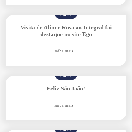
Notícia
Enviei um E-mail
Visita de Alinne Rosa ao Integral foi
destaque no site Ego
saiba mais
Agende uma visita
Notícia
Feliz São João!
saiba mais
Notícia