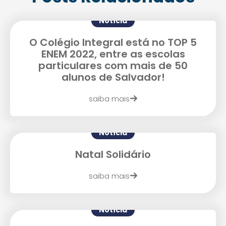
Notícia
O Colégio Integral está no TOP 5
Enviei um E-mail
ENEM 2022, entre as escolas
particulares com mais de 50
alunos de Salvador!
saiba mais
Notícia
Natal Solidário
Agende uma visita
saiba mais
Notícia