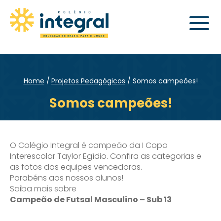
Home
Projetos Pedagógicos
Somos campeões!
Somos campeões!
O Colégio Integral é campeão da I Copa
Interescolar Taylor Egídio. Confira as categorias e
as fotos das equipes vencedoras.
Parabéns aos nossos alunos!
Saiba mais sobre
Campeão de Futsal Masculino – Sub 13