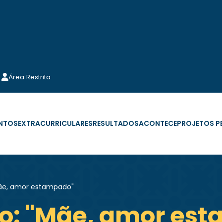
Área Restrita
NTOS
EXTRACURRICULARES
RESULTADOS
ACONTECE
PROJETOS 
"Mãe, amor estampado"
rio: "Mãe, amor es