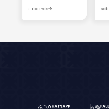
saiba mais
saib
WHATSAPP
FAL