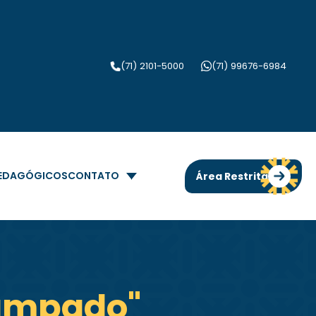
(71) 2101-5000
(71) 99676-6984
PEDAGÓGICOS
CONTATO
Área Restrita
tampado"