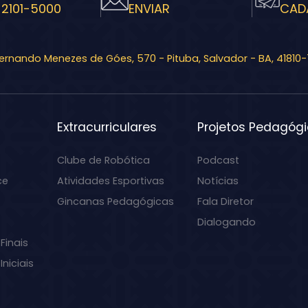
 2101-5000
ENVIAR
CAD
Fernando Menezes de Góes, 570 - Pituba, Salvador - BA, 41810
Extracurriculares
Projetos Pedagóg
Clube de Robótica
Podcast
ce
Atividades Esportivas
Notícias
Gincanas Pedagógicas
Fala Diretor
Dialogando
Finais
niciais