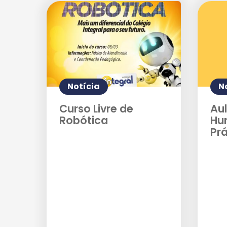
Notícia
N
Curso Livre de
Aul
Robótica
Hu
Prá