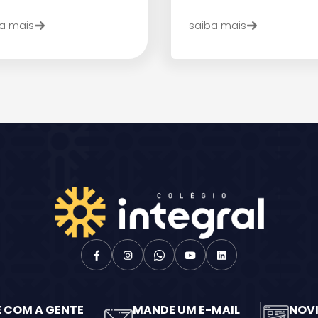
a mais
saiba mais
Enviar E-mail
E COM A GENTE
MANDE UM E-MAIL
NOV