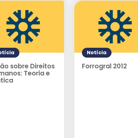
Enviei um E-mail
otícia
Notícia
ão sobre Direitos
Forrogral 2012
manos: Teoria e
tica
Agende uma visita