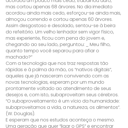
acordou um pouco mais cedo, trabalhou duro,
mas cortou apenas 68 árvores. No dia imediato
acordou ainda mais cedo, esforçou-se ainda mais,
almoçou correndo e cortou apenas 60 árvores.
Assim desgostoso e desolado, sentou-se à beira
do refeitório. Um velho lenhador sem vigor físico,
mas experiente, ficou com pena do jovem e,
chegando ao seu lado, perguntou: _ Meu filho,
quanto tempo você separou para afiar o
machado?”
Com a tecnologia que nos traz respostas tão
rápidas e à palma da mão, os “nativos digitais”,
aqueles que já nasceram convivendo com as
novas tecnologias, esperam por um mundo
prontamente voltado ao atendimento de seus
desejos e, com isto, subaproveitam seus cérebros.
“O subaproveitamento é um vício da humanidade:
subaproveitamos a vida, a natureza, os alimentos”.
(W. Douglas).
E esperam que nos estudos aconteça o mesmo.
Uma geração que quer “ligar o GPS” e encontrar