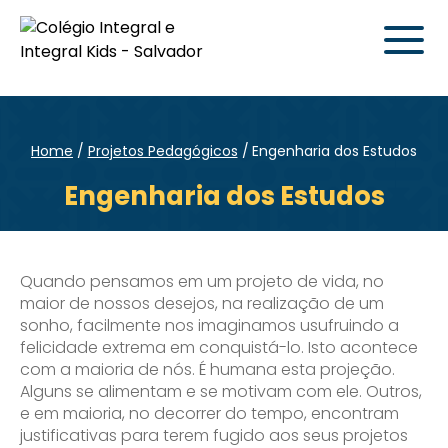
Home
Projetos Pedagógicos
Engenharia dos Estudos
Engenharia dos Estudos
Quando pensamos em um projeto de vida, no
maior de nossos desejos, na realização de um
sonho, facilmente nos imaginamos usufruindo a
felicidade extrema em conquistá-lo. Isto acontece
com a maioria de nós. É humana esta projeção.
Alguns se alimentam e se motivam com ele. Outros,
e em maioria, no decorrer do tempo, encontram
justificativas para terem fugido aos seus projetos