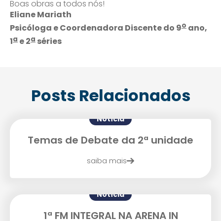
Boas obras a todos nós!
Eliane Mariath
o
Psicóloga e Coordenadora Discente do 9
ano,
Agende uma visita
a
a
1
e 2
séries
Posts Relacionados
Notícia
Temas de Debate da 2ª unidade
Enviar E-mail
saiba mais
Notícia
1ª FM INTEGRAL NA ARENA IN