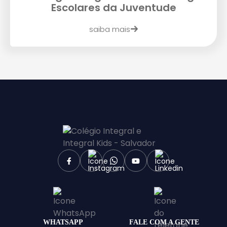
Escolares da Juventude
Enviar E-mail
saiba mais
WHATSAPP
FALE COM A GENTE