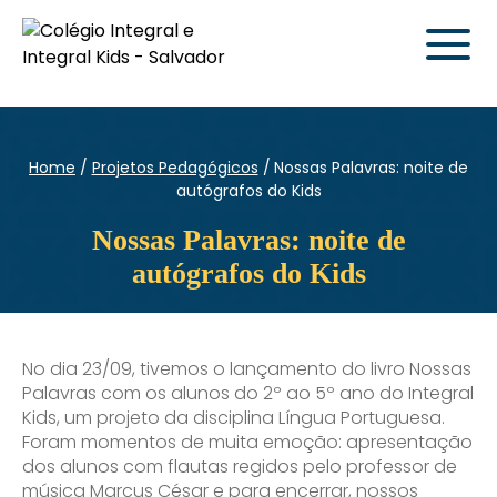
Home
Projetos Pedagógicos
Nossas Palavras: noite de
autógrafos do Kids
Nossas Palavras: noite de
autógrafos do Kids
No dia 23/09, tivemos o lançamento do livro Nossas
Palavras com os alunos do 2º ao 5º ano do Integral
Kids, um projeto da disciplina Língua Portuguesa.
Foram momentos de muita emoção: apresentação
dos alunos com flautas regidos pelo professor de
música Marcus César e para encerrar, nossos