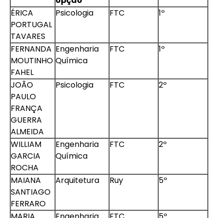
opção
ÉRICA
Psicologia
FTC
1º
PORTUGAL
TAVARES
FERNANDA
Engenharia
FTC
1º
MOUTINHO
Química
FAHEL
JOÃO
Psicologia
FTC
2º
PAULO
FRANÇA
GUERRA
ALMEIDA
WILLIAM
Engenharia
FTC
2º
GARCIA
Química
ROCHA
MAIANA
Arquitetura
Ruy
5º
SANTIAGO
FERRARO
MARIA
Engenharia
FTC
5º