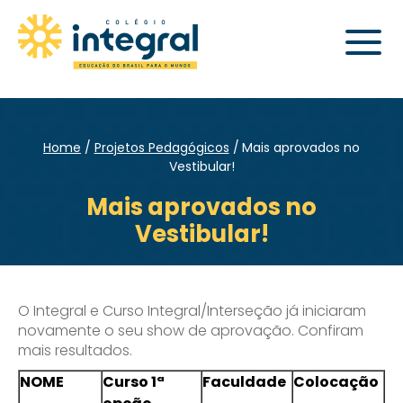
Home
Projetos Pedagógicos
Mais aprovados no
Vestibular!
Mais aprovados no
Vestibular!
O Integral e Curso Integral/Interseção já iniciaram
novamente o seu show de aprovação. Confiram
mais resultados.
NOME
Curso 1ª
Faculdade
Colocação