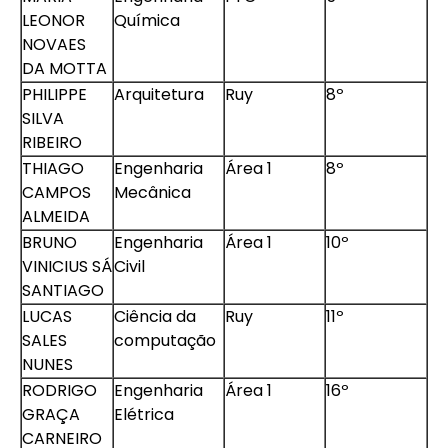
LEONOR
Química
NOVAES
DA MOTTA
PHILIPPE
Arquitetura
Ruy
8º
SILVA
RIBEIRO
THIAGO
Engenharia
Área 1
8º
CAMPOS
Mecânica
ALMEIDA
BRUNO
Engenharia
Área 1
10º
VINICIUS SÁ
Civil
SANTIAGO
LUCAS
Ciência da
Ruy
11º
SALES
computação
NUNES
RODRIGO
Engenharia
Área 1
16º
GRAÇA
Elétrica
CARNEIRO