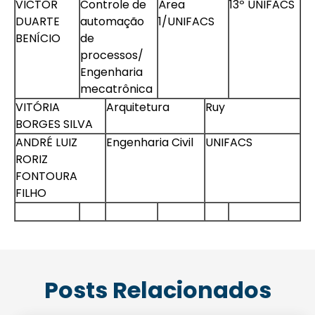
VICTOR
Controle de
Área
13º UNIFACS
DUARTE
automação
1/UNIFACS
BENÍCIO
de
processos/
Engenharia
Agende uma visita
mecatrônica
VITÓRIA
Arquitetura
Ruy
BORGES SILVA
ANDRÉ LUIZ
Engenharia Civil
UNIFACS
RORIZ
FONTOURA
FILHO
Enviar E-mail
Posts Relacionados