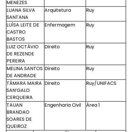
MENEZES
LUANA SILVA
Arquitetura
Ruy
SANTANA
LUÍSA LEITE DE
Enfermagem
Ruy
CASTRO
BASTOS
LUIZ OCTÁVIO
Direito
Ruy
DE REZENDE
PEREIRA
MELINA SANTOS
Direito
Ruy
DE ANDRADE
TÂMARA MAIRA
Direito
Ruy/UNIFACS
SAN’GALO
CERQUEIRA
Enviei um E-mail
TAUAN
Engenharia Civil
Área 1
BRANDAO
SOARES DE
QUEIROZ