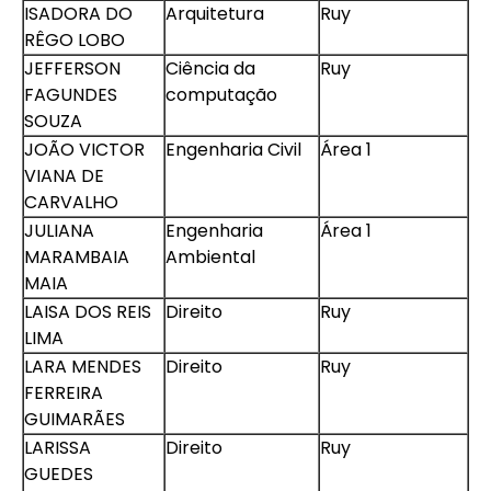
ISADORA DO
Arquitetura
Ruy
RÊGO LOBO
JEFFERSON
Ciência da
Ruy
FAGUNDES
computação
SOUZA
JOÃO VICTOR
Engenharia Civil
Área 1
VIANA DE
CARVALHO
JULIANA
Engenharia
Área 1
MARAMBAIA
Ambiental
MAIA
LAISA DOS REIS
Direito
Ruy
LIMA
LARA MENDES
Direito
Ruy
FERREIRA
GUIMARÃES
LARISSA
Direito
Ruy
GUEDES