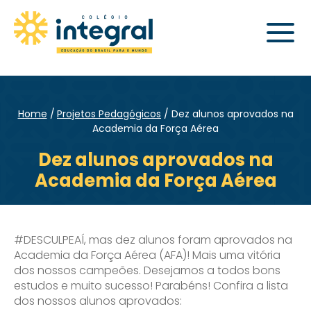
Home
Projetos Pedagógicos
Dez alunos aprovados na
Academia da Força Aérea
Dez alunos aprovados na
Academia da Força Aérea
#DESCULPEAÍ, mas dez alunos foram aprovados na
Academia da Força Aérea (AFA)! Mais uma vitória
dos nossos campeões. Desejamos a todos bons
estudos e muito sucesso! Parabéns! Confira a lista
dos nossos alunos aprovados:​