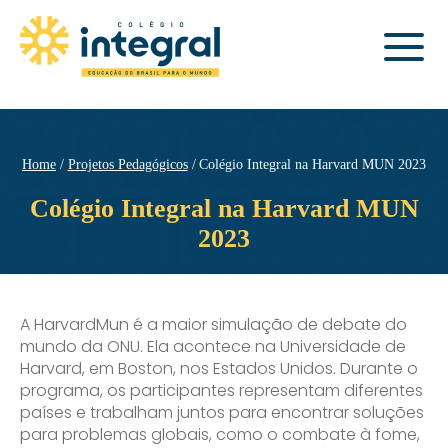
Home
Projetos Pedagógicos
Colégio Integral na Harvard MUN 2023
Colégio Integral na Harvard MUN
2023
A HarvardMun é a maior simulação de debate do
mundo da ONU. Ela acontece na Universidade de
Harvard, em Boston, nos Estados Unidos. Durante o
programa, os participantes representam diferentes
países e trabalham juntos para encontrar soluções
para problemas globais, como o combate à fome,