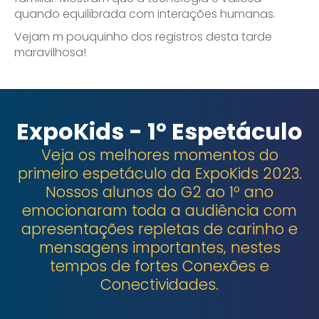
quando equilibrada com interações humanas.
Vejam m pouquinho dos registros desta tarde
maravilhosa!
ExpoKids - 1º Espetáculo
Veja os melhores momentos do
primeiro espetáculo da ExpoKids 2023.
Nossos alunos do G2 ao 1º ano
emocionaram toda a audiência com
apresentações repletas de carinho e
mensagens importantes, nestes
tempos de fortes Conexões e
Conectividades.