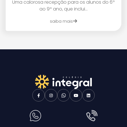
Uma calorosa recepção para os alunos do 6º
ao 9º ano, que inclui...
saiba mais