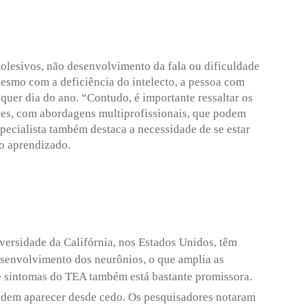
utolesivos, não desenvolvimento da fala ou dificuldade
smo com a deficiência do intelecto, a pessoa com
uer dia do ano. “Contudo, é importante ressaltar os
ntes, com abordagens multiprofissionais, que podem
specialista também destaca a necessidade de se estar
no aprendizado.
iversidade da Califórnia, nos Estados Unidos, têm
esenvolvimento dos neurônios, o que amplia as
de sintomas do TEA também está bastante promissora.
podem aparecer desde cedo. Os pesquisadores notaram