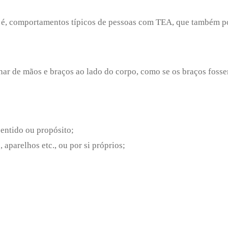
to é, comportamentos típicos de pessoas com TEA, que também po
alhar de mãos e braços ao lado do corpo, como se os braços foss
entido ou propósito;
 aparelhos etc., ou por si próprios;
Enviei um E-mail