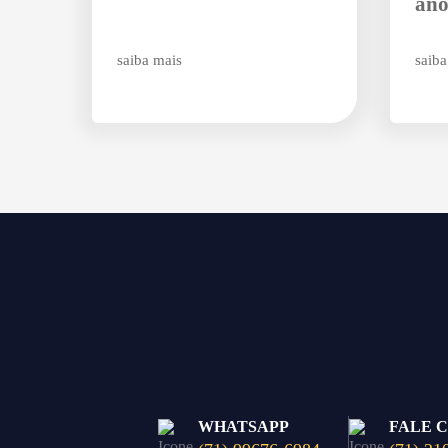
ano
saiba mais
saiba
WHATSAPP
FALE 