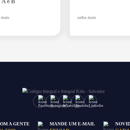
 A e B
 mais
saiba mais
COM A GENTE
MANDE UM E-MAIL
NOVI