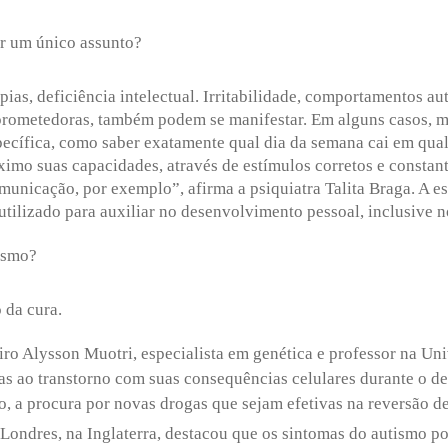
or um único assunto?
ipias, deficiência intelectual. Irritabilidade, comportamentos a
prometedoras, também podem se manifestar. Em alguns casos, me
ecífica, como saber exatamente qual dia da semana cai em qualq
ximo suas capacidades, através de estímulos corretos e consta
Agende uma visita
municação, por exemplo”, afirma a psiquiatra Talita Braga. A e
r utilizado para auxiliar no desenvolvimento pessoal, inclusive 
tismo?
 da cura.
iro Alysson Muotri, especialista em genética e professor na Un
as ao transtorno com suas consequências celulares durante o d
o, a procura por novas drogas que sejam efetivas na reversão 
Enviar E-mail
Londres, na Inglaterra, destacou que os sintomas do autismo 