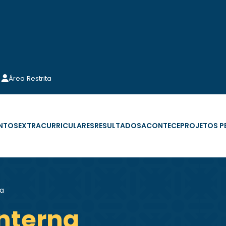
Área Restrita
NTOS
EXTRACURRICULARES
RESULTADOS
ACONTECE
PROJETOS 
na
Interna