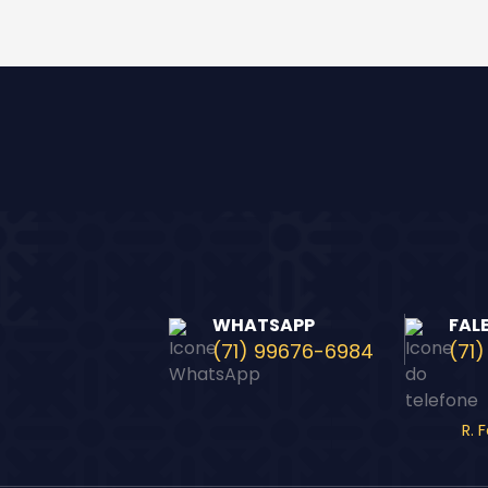
WHATSAPP
FAL
(71) 99676-6984
(71)
R. 