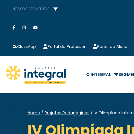
NOSSOS SEGMENTOS
ClassApp
Portal do Professor
Portal do Aluno
O INTEGRAL
SEGME
Home
Projetos Pedagógicos
IV Olimpíada Inter
IV Olimpíada 