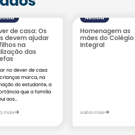
nados
Agende uma visita
otícia
Notícia
ver de casa: Os
Homenagem as
is devem ajudar
mães do Colégio
filhos na
Integral
alização das
refas
dar no dever de casa
 crianças marca, na
Enviar E-mail
mação do estudante, a
rtância que a família
ui aos...
a mais
saiba mais