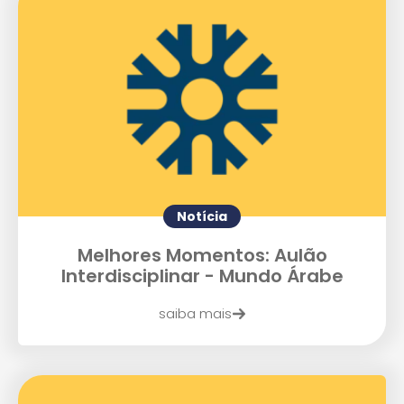
Notícia
Melhores Momentos: Aulão
Interdisciplinar - Mundo Árabe
saiba mais
Enviei um E-mail