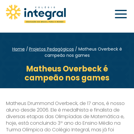
Home
Projetos Pedagógicos
Matheus Overbeck é
campeão nos games
Matheus Overbeck é
campeão nos games
Matheus Drummond Overbeck, de 17 anos, é nosso
aluno desde 2006. Ele é medalhista e finalista de
diversas etapas das Olimpíadas de Matemática e,
hoje, está concluindo 3º ano do Ensino Médio na
Turma Olímpica do Colégio Integral, mas já foi