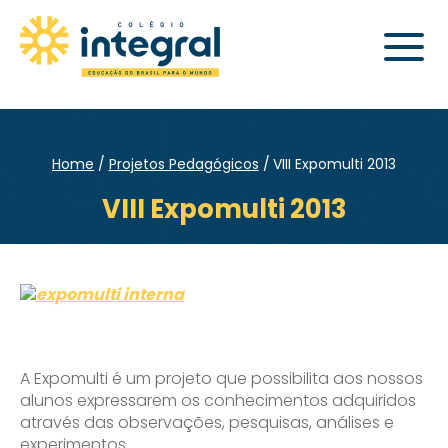
Home
Projetos Pedagógicos
VIII Expomulti 2013
VIII Expomulti 2013
A Expomulti é um projeto que possibilita aos nossos
alunos expressarem os conhecimentos adquiridos
através das observações, pesquisas, análises e
experimentos.