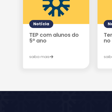
Notícia
N
TEP com alunos do
Te
5º ano
no 
saiba mais
saib