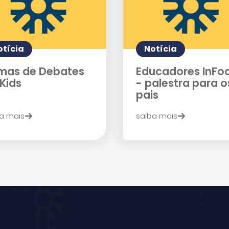
otícia
Notícia
mas de Debates
Educadores InFo
Kids
- palestra para o
pais
a mais
saiba mais