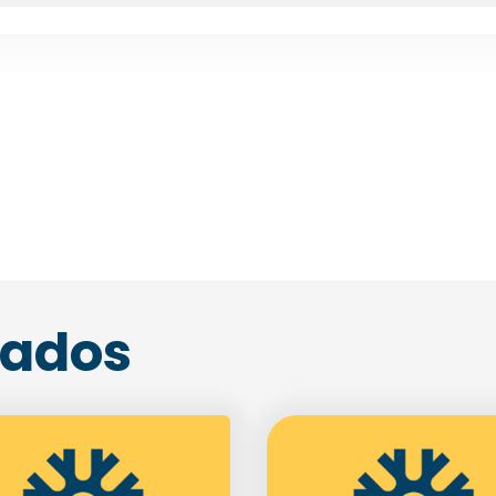
Agende uma visita
nados
Enviar E-mail