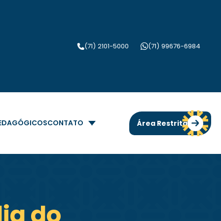
(71) 2101-5000
(71) 99676-6984
PEDAGÓGICOS
CONTATO
Área Restrita
lia do