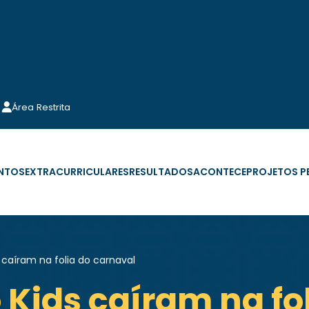
Área Restrita
NTOS
EXTRACURRICULARES
RESULTADOS
ACONTECE
PROJETOS 
 caíram na folia do carnaval
 Kids caíram na fo