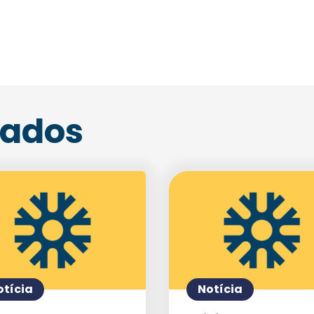
Agende uma visita
nados
Enviar E-mail
otícia
Notícia