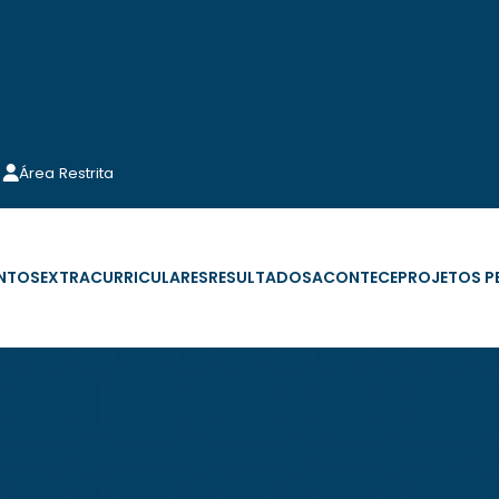
Área Restrita
NTOS
EXTRACURRICULARES
RESULTADOS
ACONTECE
PROJETOS 