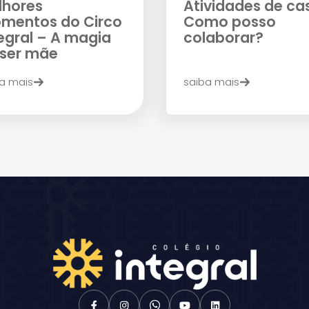
lhores
Atividades de ca
mentos do Circo
Como posso
egral – A magia
colaborar?
 ser mãe
a mais
saiba mais