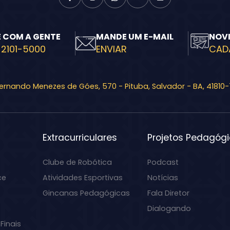
E COM A GENTE
MANDE UM E-MAIL
NOV
 2101-5000
ENVIAR
CAD
Fernando Menezes de Góes, 570 - Pituba, Salvador - BA, 41810
Extracurriculares
Projetos Pedagóg
Clube de Robótica
Podcast
ce
Atividades Esportivas
Notícias
Gincanas Pedagógicas
Fala Diretor
Dialogando
Finais