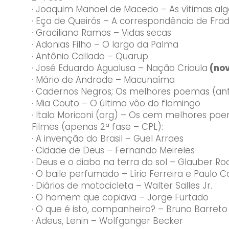
· Joaquim Manoel de Macedo – As vítimas al
· Eça de Queirós – A correspondência de Fra
· Graciliano Ramos – Vidas secas
· Adonias Filho – O largo da Palma
· Antônio Callado – Quarup
· José Eduardo Agualusa – Nação Crioula
(no
· Mário de Andrade – Macunaíma
· Cadernos Negros; Os melhores poemas (ant
· Mia Couto – O último vôo do flamingo
· Italo Moriconi (org) – Os cem melhores poem
Filmes (apenas 2ª fase – CPL):
· A invenção do Brasil – Guel Arraes
· Cidade de Deus – Fernando Meireles
· Deus e o diabo na terra do sol – Glauber R
· O baile perfumado – Lírio Ferreira e Paulo C
· Diários de motocicleta – Walter Salles Jr.
· O homem que copiava – Jorge Furtado
· O que é isto, companheiro? – Bruno Barreto
· Adeus, Lenin – Wolfganger Becker