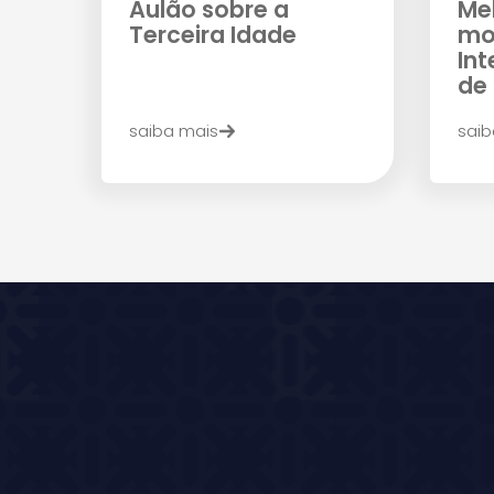
Aulão sobre a
Me
Terceira Idade
mo
Int
de
saiba mais
saib