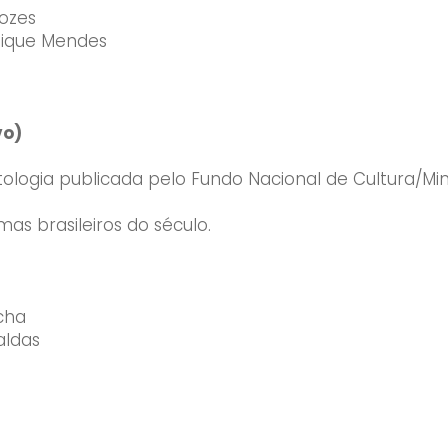
gozes
dique Mendes
vo)
ologia publicada pelo Fundo Nacional de Cultura/Mi
as brasileiros do século.
ocha
aldas
Enviei um E-mail