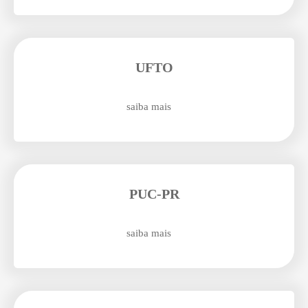
Enviei um E-mail
UFTO
saiba mais
Agende uma visita
PUC-PR
saiba mais