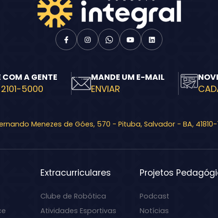
E COM A GENTE
MANDE UM E-MAIL
NOV
 2101-5000
ENVIAR
CAD
Fernando Menezes de Góes, 570 - Pituba, Salvador - BA, 41810
Extracurriculares
Projetos Pedagóg
Clube de Robótica
Podcast
ce
Atividades Esportivas
Notícias