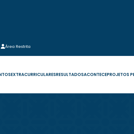
Área Restrita
NTOS
EXTRACURRICULARES
RESULTADOS
ACONTECE
PROJETOS 