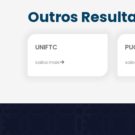
Outros Result
UNIFTC
PU
saiba mais
saib