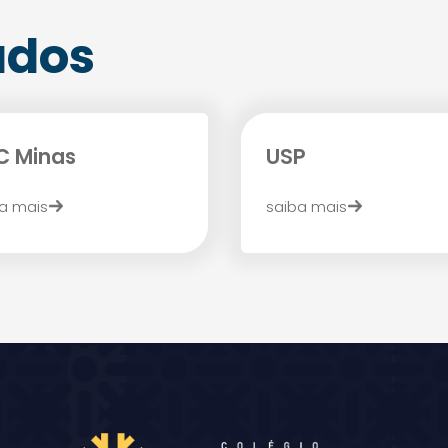
ados
C Minas
USP
Agende uma visita
a mais
saiba mais
Enviar E-mail