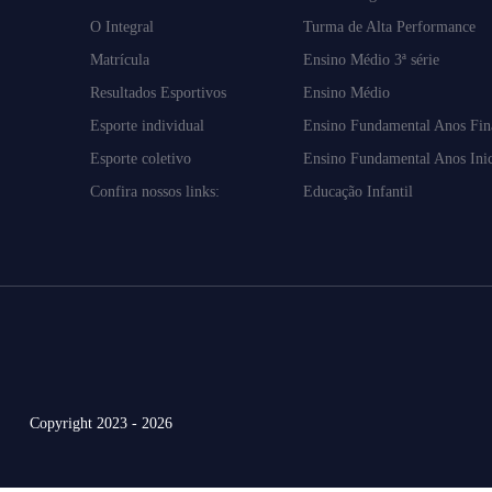
O Integral
Turma de Alta Performance
Matrícula
Ensino Médio 3ª série
Resultados Esportivos
Ensino Médio
Esporte individual
Ensino Fundamental Anos Fin
Esporte coletivo
Ensino Fundamental Anos Inic
Confira nossos links:
Educação Infantil
Copyright 2023 - 2026