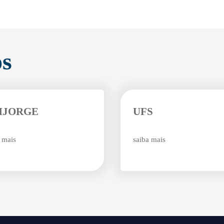
Enviei um E-mail
os
Agende uma visita
IJORGE
UFS
 mais
saiba mais
Enviar E-mail