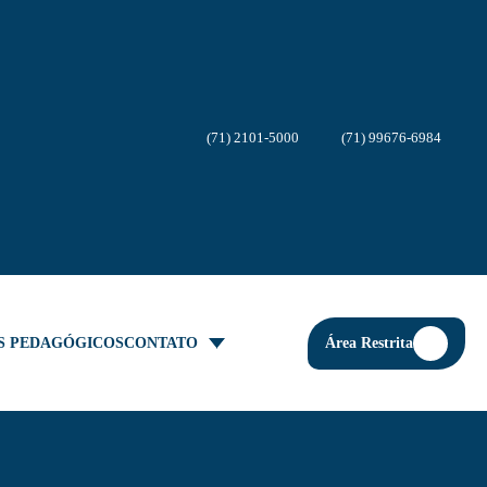
(71) 2101-5000
(71) 99676-6984
Área Restrita
S PEDAGÓGICOS
CONTATO