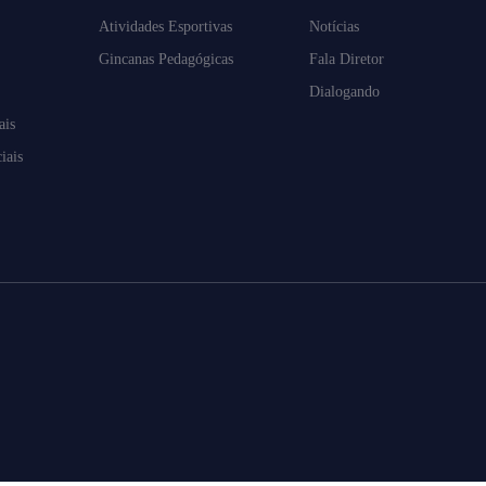
Atividades Esportivas
Notícias
Gincanas Pedagógicas
Fala Diretor
Dialogando
ais
iais