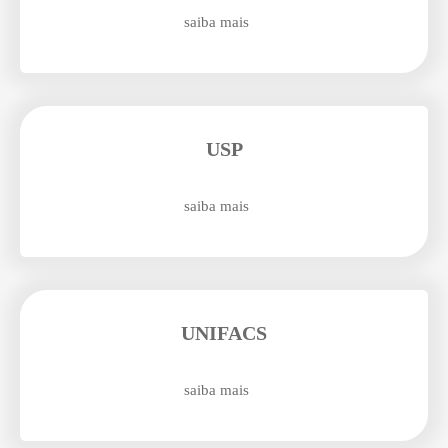
saiba mais
Enviei um E-mail
USP
saiba mais
Agende uma visita
UNIFACS
saiba mais