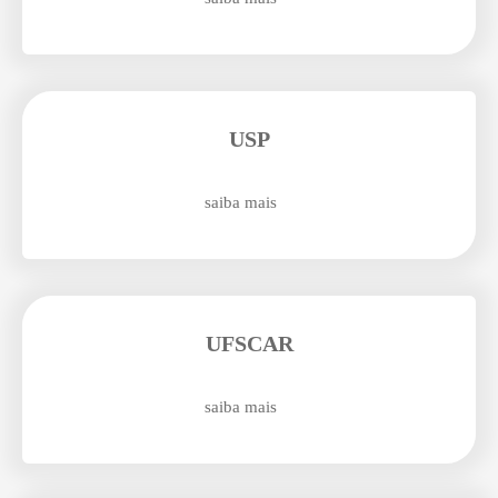
Enviei um E-mail
USP
saiba mais
Agende uma visita
UFSCAR
saiba mais