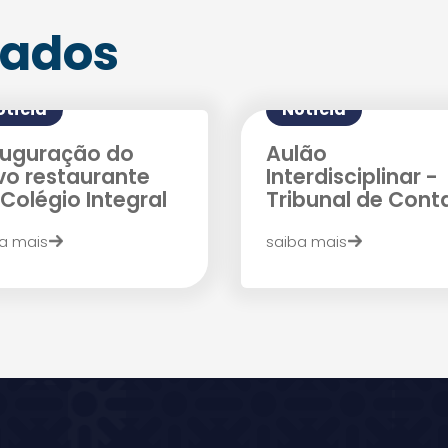
nados
otícia
Notícia
auguração do
Aulão
vo restaurante
Interdisciplinar -
Colégio Integral
Tribunal de Cont
Agende uma visita
a mais
saiba mais
Enviar E-mail