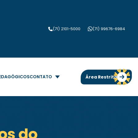
(71) 2101-5000
(71) 99676-6984
PEDAGÓGICOS
CONTATO
Área Restrita
os do