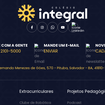
E COM A GENTE
MANDE UM E-MAIL
NOV
 2101-5000
ENVIAR
CAD
Fernando Menezes de Góes, 570 - Pituba, Salvador - BA, 41810
Extracurriculares
Projetos Pedagóg
Clube de Robótica
Podcast