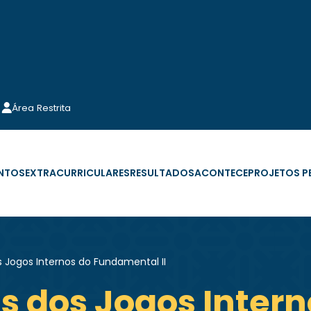
Área Restrita
NTOS
EXTRACURRICULARES
RESULTADOS
ACONTECE
PROJETOS 
 Jogos Internos do Fundamental II
s dos Jogos Intern