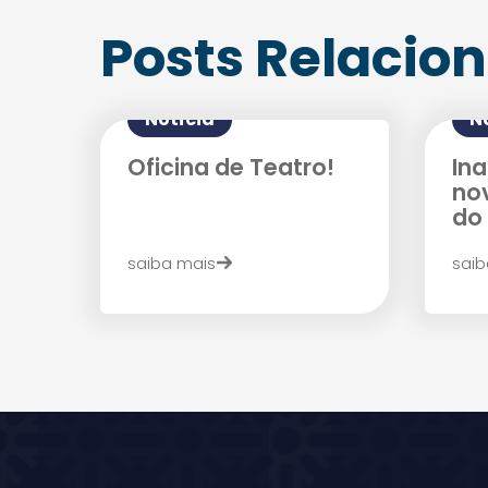
Posts Relacio
Notícia
N
Oficina de Teatro!
In
no
do 
saiba mais
saib