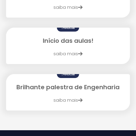
saiba mais
Notícia
Início das aulas!
Enviar E-mail
saiba mais
Notícia
Brilhante palestra de Engenharia
saiba mais