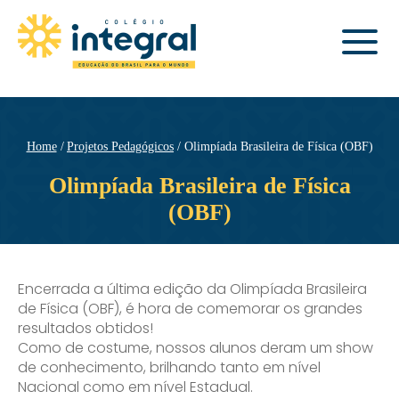
Home
Projetos Pedagógicos
Olimpíada Brasileira de Física (OBF)
Olimpíada Brasileira de Física
(OBF)
Encerrada a última edição da Olimpíada Brasileira
de Física (OBF), é hora de comemorar os grandes
resultados obtidos!
Como de costume, nossos alunos deram um show
de conhecimento, brilhando tanto em nível
Nacional como em nível Estadual.