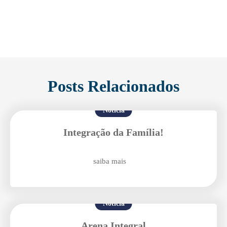
Posts Relacionados
Notícia
Integração da Família!
saiba mais
Notícia
Arena Integral
Enviei um E-mail