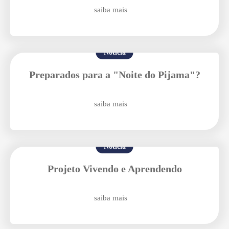
saiba mais
Notícia
Preparados para a "Noite do Pijama"?
Agende uma visita
saiba mais
Notícia
Projeto Vivendo e Aprendendo
saiba mais
Enviar E-mail