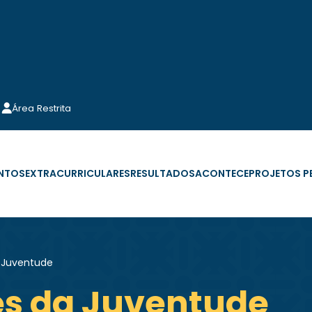
Área Restrita
NTOS
EXTRACURRICULARES
RESULTADOS
ACONTECE
PROJETOS 
a Juventude
es da Juventude