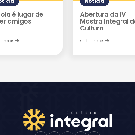
otícia
Notícia
ola é lugar de
Abertura da IV
zer amigos
Mostra Integral d
Cultura
a mais
saiba mais
Enviar E-mail