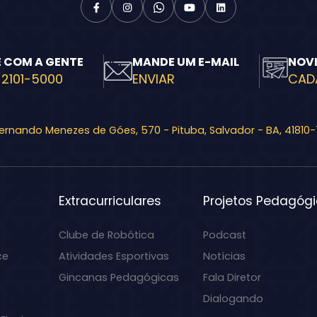
E COM A GENTE
MANDE UM E-MAIL
NOV
 2101-5000
ENVIAR
CAD
Fernando Menezes de Góes, 570 - Pituba, Salvador - BA, 41810
Extracurriculares
Projetos Pedagóg
Clube de Robótica
Podcast
ce
Atividades Esportivas
Notícias
Gincanas Pedagógicas
Fala Diretor
Dialogando