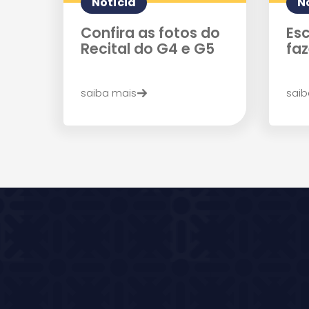
Notícia
N
Confira as fotos do
Esc
Recital do G4 e G5
fa
saiba mais
saib