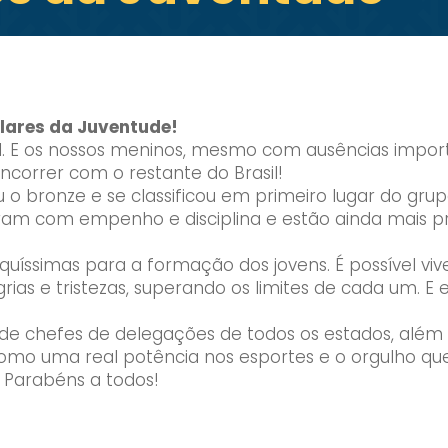
lares da Juventude!
l. E os nossos meninos, mesmo com ausências impor
ncorrer com o restante do Brasil!
u o bronze e se classificou em primeiro lugar do g
naram com empenho e disciplina e estão ainda mais p
iquíssimas para a formação dos jovens. É possível vi
alegrias e tristezas, superando os limites de cada um.
de chefes de delegações de todos os estados, além 
 como uma real potência nos esportes e o orgulho que
 Parabéns a todos!