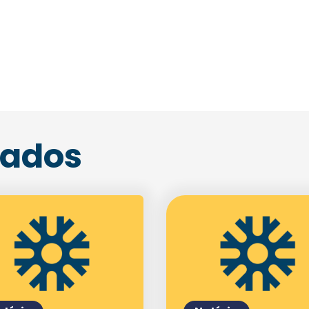
Enviei um E-mail
nados
Agende uma visita