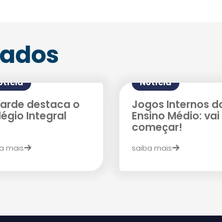
Enviei um E-mail
nados
otícia
Notícia
Tarde destaca o
Jogos Internos d
Agende uma visita
égio Integral
Ensino Médio: vai
começar!
a mais
saiba mais