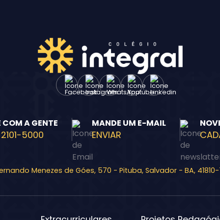
Enviar E-mail
E COM A GENTE
MANDE UM E-MAIL
NOV
 2101-5000
ENVIAR
CAD
Fernando Menezes de Góes, 570 - Pituba, Salvador - BA, 41810
Extracurriculares
Projetos Pedagóg