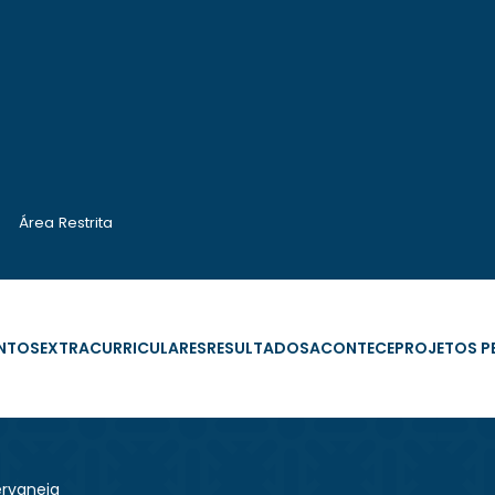
Área Restrita
NTOS
EXTRACURRICULARES
RESULTADOS
ACONTECE
PROJETOS 
ervaneja