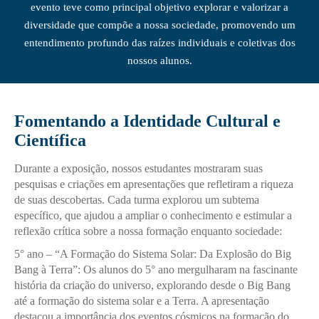
evento teve como principal objetivo explorar e valorizar a
diversidade que compõe a nossa sociedade, promovendo um
entendimento profundo das raízes individuais e coletivas dos
nossos alunos.
Fomentando a Identidade Cultural e
Científica
Durante a exposição, nossos estudantes mostraram suas
pesquisas e criações em apresentações que refletiram a riqueza
de suas descobertas. Cada turma explorou um subtema
específico, que ajudou a ampliar o conhecimento e estimular a
reflexão crítica sobre a nossa formação enquanto sociedade:
5° ano – “A Formação do Sistema Solar: Da Explosão do Big
Bang à Terra”: Os alunos do 5° ano mergulharam na fascinante
história da criação do universo, explorando desde o Big Bang
até a formação do sistema solar e a Terra. A apresentação
destacou a importância dos eventos cósmicos na formação do