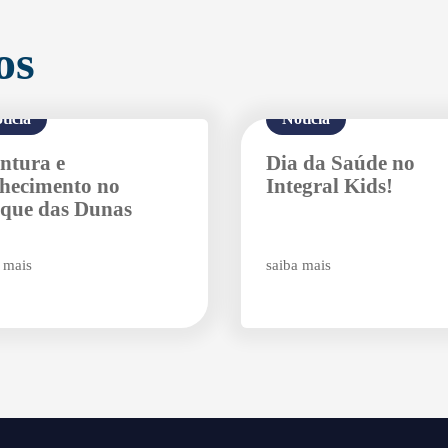
os
tícia
Notícia
ntura e
Dia da Saúde no
hecimento no
Integral Kids!
Agende uma visita
que das Dunas
 mais
saiba mais
Enviar E-mail