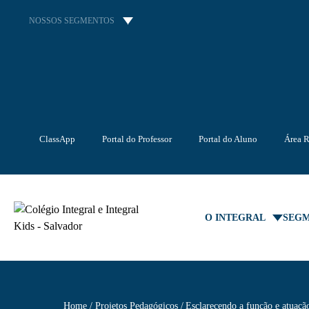
NOSSOS SEGMENTOS
ClassApp
Portal do Professor
Portal do Aluno
Área R
O INTEGRAL
SEG
Home
Projetos Pedagógicos
Esclarecendo a função e atuação