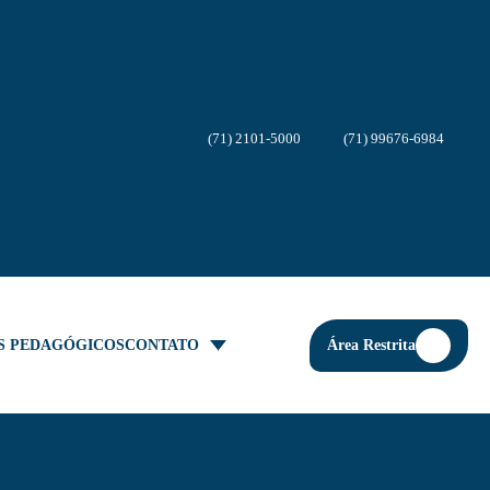
(71) 2101-5000
(71) 99676-6984
Área Restrita
S PEDAGÓGICOS
CONTATO