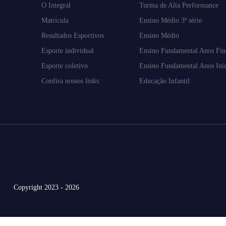
O Integral
Turma de Alta Performance
Matrícula
Ensino Médio 3ª série
Resultados Esportivos
Ensino Médio
Esporte individual
Ensino Fundamental Anos Fin
Esporte coletivo
Ensino Fundamental Anos Inic
Confira nossos links:
Educação Infantil
Copyright 2023 - 2026