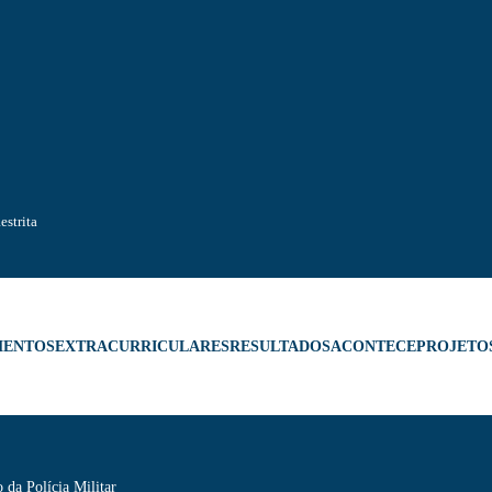
estrita
MENTOS
EXTRACURRICULARES
RESULTADOS
ACONTECE
PROJETO
 da Polícia Militar