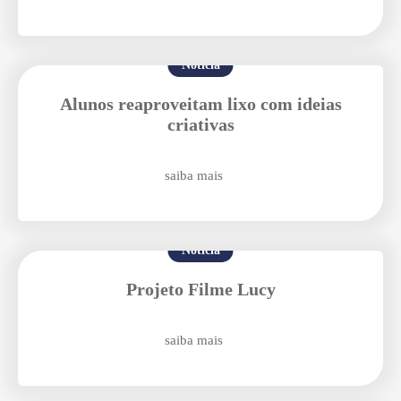
Notícia
Alunos reaproveitam lixo com ideias
criativas
Agende uma visita
saiba mais
Notícia
Projeto Filme Lucy
Enviar E-mail
saiba mais