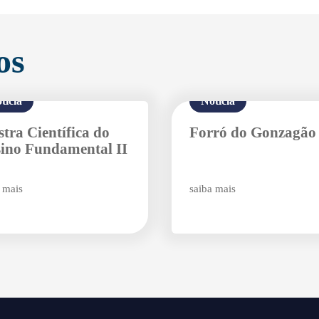
os
tícia
Notícia
tra Científica do
Forró do Gonzagão
Agende uma visita
ino Fundamental II
 mais
saiba mais
Enviar E-mail