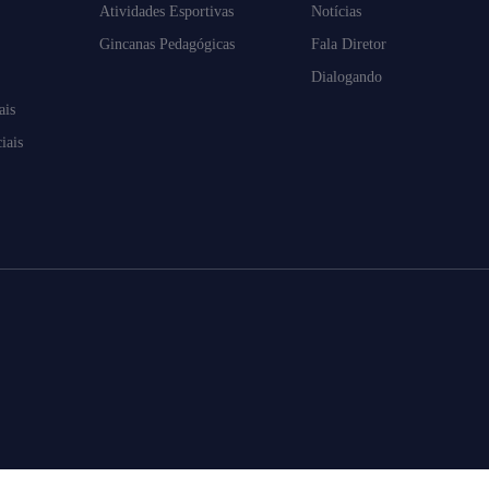
Atividades Esportivas
Notícias
Gincanas Pedagógicas
Fala Diretor
Dialogando
ais
iais