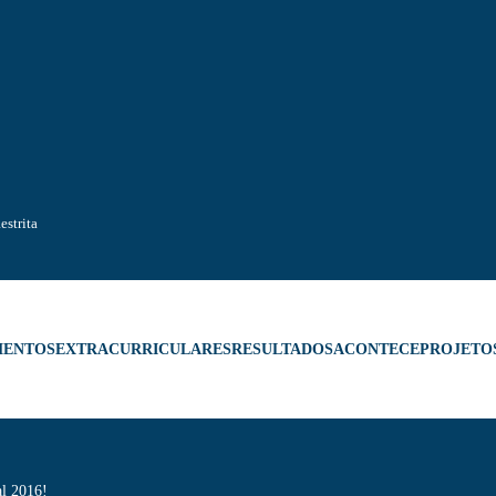
estrita
MENTOS
EXTRACURRICULARES
RESULTADOS
ACONTECE
PROJETO
al 2016!