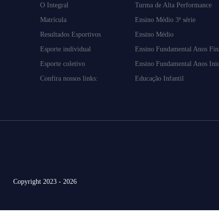
O Integral
Turma de Alta Performance
Matrícula
Ensino Médio 3ª série
Resultados Esportivos
Ensino Médio
Esporte individual
Ensino Fundamental Anos Fin
Esporte coletivo
Ensino Fundamental Anos Inic
Confira nossos links:
Educação Infantil
Copyright 2023 - 2026