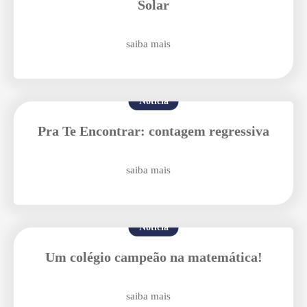
Solar
saiba mais
Notícia
Pra Te Encontrar: contagem regressiva
Enviar E-mail
saiba mais
Notícia
Um colégio campeão na matemática!
saiba mais