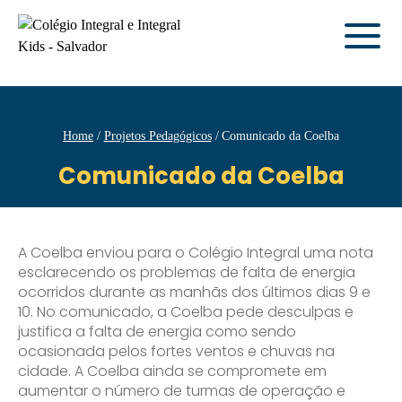
Home
Projetos Pedagógicos
Comunicado da Coelba
Comunicado da Coelba
A Coelba enviou para o Colégio Integral uma nota
esclarecendo os problemas de falta de energia
ocorridos durante as manhãs dos últimos dias 9 e
10. No comunicado, a Coelba pede desculpas e
justifica a falta de energia como sendo
ocasionada pelos fortes ventos e chuvas na
cidade. A Coelba ainda se compromete em
aumentar o número de turmas de operação e