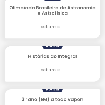
Enviei um E-mail
Olimpíada Brasileira de Astronomia
e Astrofísica
saiba mais
Notícia
Agende uma visita
Histórias do Integral
saiba mais
Notícia
3º ano (EM) a todo vapor!
Enviar E-mail