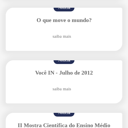
Notícia
Enviei um E-mail
O que move o mundo?
saiba mais
Notícia
Agende uma visita
Você IN - Julho de 2012
saiba mais
Notícia
II Mostra Científica do Ensino Médio
Enviar E-mail