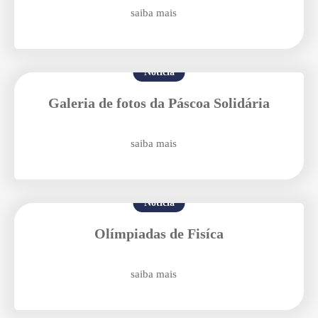
saiba mais
Notícia
Galeria de fotos da Páscoa Solidária
Agende uma visita
saiba mais
Notícia
Olímpiadas de Fisíca
saiba mais
Enviar E-mail