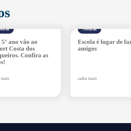
os
tícia
Notícia
e 5° ano vão ao
Escola é lugar de fa
ort Costa dos
amigos
ueiros. Confira as
Enviar E-mail
os!
 mais
saiba mais