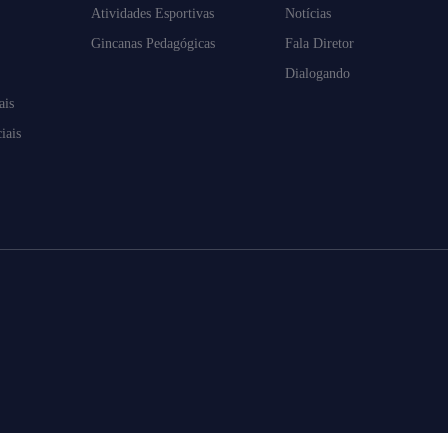
Atividades Esportivas
Notícias
Gincanas Pedagógicas
Fala Diretor
Dialogando
ais
iais