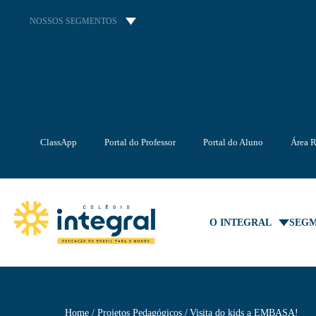
NOSSOS SEGMENTOS
ClassApp
Portal do Professor
Portal do Aluno
Área R
O INTEGRAL
SEG
Home
Projetos Pedagógicos
Visita do kids a EMBASA!