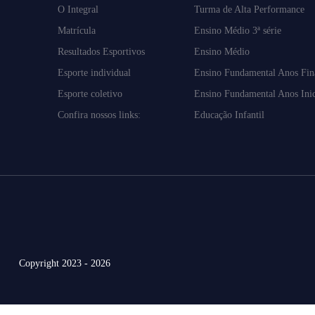
O Integral
Turma de Alta Performance
Matrícula
Ensino Médio 3ª série
Resultados Esportivos
Ensino Médio
Esporte individual
Ensino Fundamental Anos Fin
Esporte coletivo
Ensino Fundamental Anos Inic
Confira nossos links:
Educação Infantil
Copyright 2023 - 2026