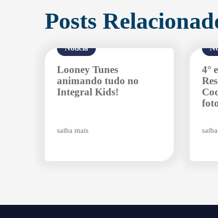
Posts Relacionad
Notícia
No
Looney Tunes
4° 
animando tudo no
Res
Integral Kids!
Coq
fot
saiba mais
saiba