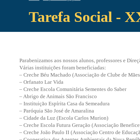
Tarefa Social - 
Parabenizamos aos nossos alunos, professores e Direção
Várias instituições foram beneficiadas:
– Creche Béu Machado (Associação de Clube de Mães
– Orfanato Lar Vida
– Creche Escola Comunitária Sementes do Saber
– Abrigo de Animais São Francisco
– Instituição Espírita Casa da Semeadura
– Paróquia São José de Amaralina
– Cidade da Luz (Escola Carlos Murion)
– Creche Escola Futura Geração (Associação Benefic
– Creche João Paulo II (Associação Centro de Educação
– Cooperativa dos Agentes Ambientais da Nova Rep