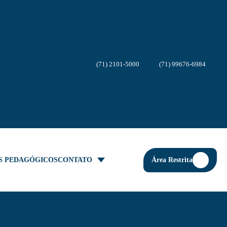
(71) 2101-5000
(71) 99676-6984
Área Restrita
S PEDAGÓGICOS
CONTATO