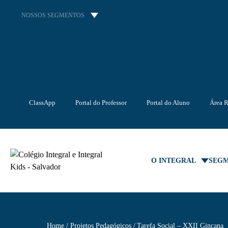
NOSSOS SEGMENTOS
ClassApp
Portal do Professor
Portal do Aluno
Área R
O INTEGRAL
SEG
Home
Projetos Pedagógicos
Tarefa Social – XXII Gincana