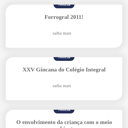
Notícia
Forrogral 2011!
Agende uma visita
saiba mais
Notícia
XXV Gincana do Colégio Integral
saiba mais
Enviar E-mail
Notícia
O envolvimento da criança com o meio