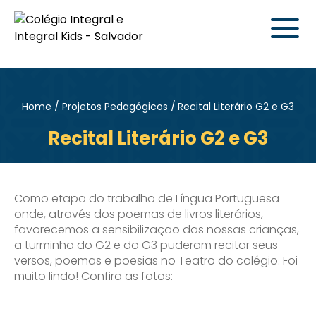
Home
Projetos Pedagógicos
Recital Literário G2 e G3
Recital Literário G2 e G3
Como etapa do trabalho de Língua Portuguesa
onde, através dos poemas de livros literários,
favorecemos a sensibilização das nossas crianças,
a turminha do G2 e do G3 puderam recitar seus
versos, poemas e poesias no Teatro do colégio. Foi
muito lindo! Confira as fotos: