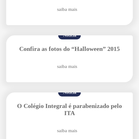
saiba mais
Enviei um E-mail
Notícia
Confira as fotos do “Halloween” 2015
saiba mais
Agende uma visita
Notícia
O Colégio Integral é parabenizado pelo
ITA
saiba mais