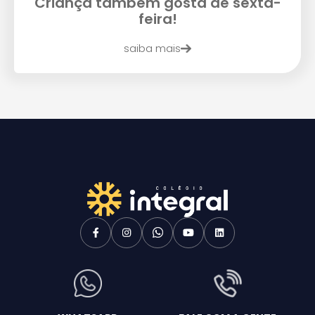
Criança também gosta de sexta-
feira!
saiba mais