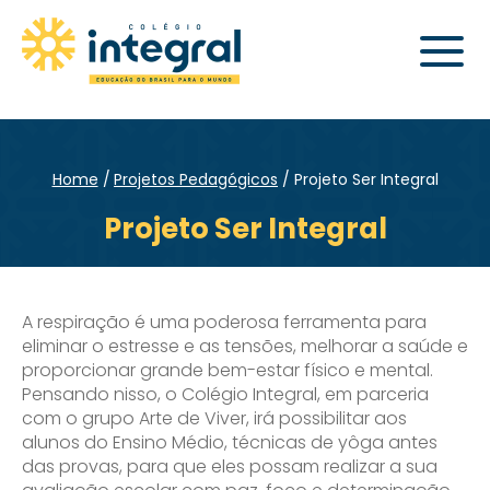
Home
Projetos Pedagógicos
Projeto Ser Integral
Projeto Ser Integral
A respiração é uma poderosa ferramenta para
eliminar o estresse e as tensões, melhorar a saúde e
proporcionar grande bem-estar físico e mental.
Pensando nisso, o Colégio Integral, em parceria
com o grupo Arte de Viver, irá possibilitar aos
alunos do Ensino Médio, técnicas de yôga antes
das provas, para que eles possam realizar a sua