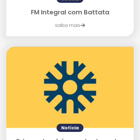
Enviar E-mail
FM Integral com Battata
saiba mais
Notícia