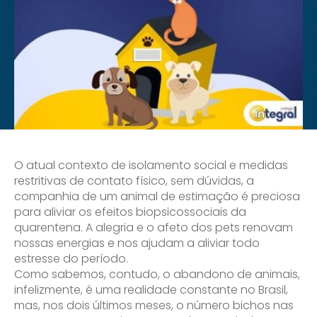
O atual contexto de isolamento social e medidas
restritivas de contato físico, sem dúvidas, a
companhia de um animal de estimação é preciosa
para aliviar os efeitos biopsicossociais da
quarentena. A alegria e o afeto dos pets renovam
nossas energias e nos ajudam a aliviar todo
estresse do período.
Como sabemos, contudo, o abandono de animais,
infelizmente, é uma realidade constante no Brasil,
mas, nos dois últimos meses, o número bichos nas