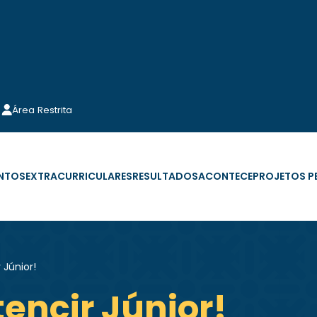
Área Restrita
NTOS
EXTRACURRICULARES
RESULTADOS
ACONTECE
PROJETOS 
 Júnior!
encir Júnior!