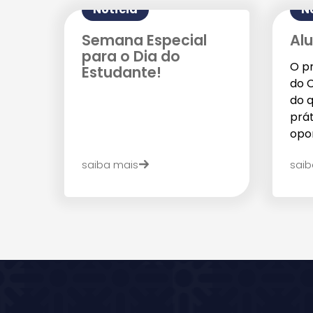
Notícia
N
Semana Especial
Alu
para o Dia do
O p
Estudante!
do C
do 
prát
opor
saiba mais
saib