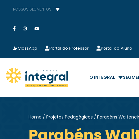
NOSSOS SEGMENTOS
ClassApp
Portal do Professor
Portal do Aluno
O INTEGRAL
SEGME
Home
Projetos Pedagógicos
Parabéns Waltencir
Parabéns Walt