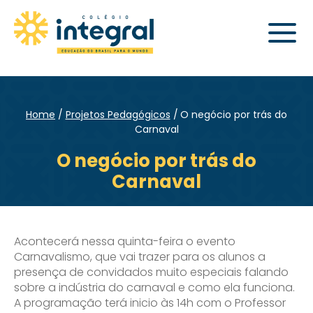
Home
Projetos Pedagógicos
O negócio por trás do
Carnaval
O negócio por trás do
Carnaval
Acontecerá nessa quinta-feira o evento
Carnavalismo, que vai trazer para os alunos a
presença de convidados muito especiais falando
sobre a indústria do carnaval e como ela funciona.
A programação terá inicio às 14h com o Professor