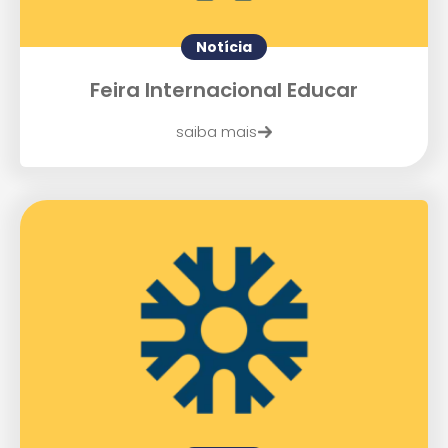
Enviar E-mail
Notícia
Feira Internacional Educar
saiba mais