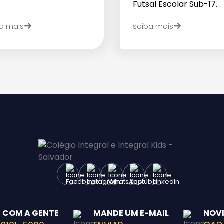
Futsal Escolar Sub-17.
a mais
saiba mais
Enviar E-mail
E COM A GENTE
MANDE UM E-MAIL
NOV