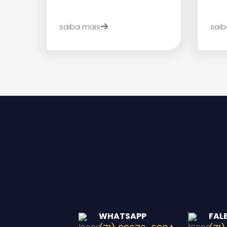
saiba mais
saib
WHATSAPP
FAL