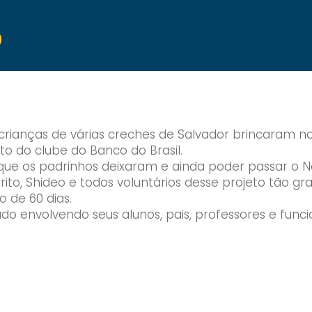
o
as crianças de várias creches de Salvador brincaram
o do clube do Banco do Brasil.
 os padrinhos deixaram e ainda poder passar o Natal
o Brito, Shideo e todos voluntários desse projeto tã
 de 60 dias.
do envolvendo seus alunos, pais, professores e funci