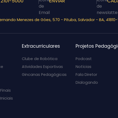
 2101-5000
ENVIAR
CAD
Fernando Menezes de Góes, 570 - Pituba, Salvador - BA, 41810
Extracurriculares
Projetos Pedagóg
Clube de Robótica
Podcast
ce
Atividades Esportivas
Notícias
Gincanas Pedagógicas
Fala Diretor
Dialogando
Finais
niciais