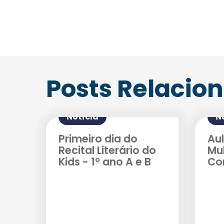
Posts Relacio
Notícia
N
Primeiro dia do
Au
Recital Literário do
Mu
Kids - 1º ano A e B
Co