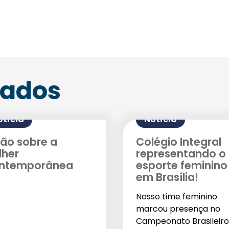
Enviei um E-mail
nados
otícia
Notícia
lão sobre a
Colégio Integral
lher
representando o
Agende uma visita
ntemporânea
esporte feminino
em Brasília!
Nosso time feminino
marcou presença no
Campeonato Brasileiro