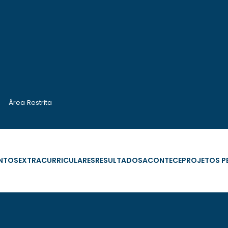
Área Restrita
NTOS
EXTRACURRICULARES
RESULTADOS
ACONTECE
PROJETOS 